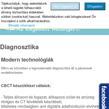
Tájékoztatjuk, hogy weboldalunk
MENU
Nem fogadom el
Elfogadom
a lehető legjobb felhasználói
élmény biztosítása érdekében
sütiket (cookie-kat) használ. Weboldalunkon való böngészéssel Ön
hozzájárul a sütik alkalmazásához.
Bővebb információ
Diagnosztika
Modern technológiák
50km-es körzetben a legmodernebb diagnosztika áll a páciensek
rendelkezésére.
CBCT készülékkel vállalok:
- Teljes állcsont és fogazat, állkapocs izület és arcüreg
röntgen és CT felvételek készítését,
tökéletes minőségben ami digitális adathordozón elvihető