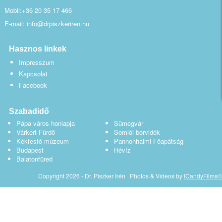
Mobil:+36 20 35 17 466
E-mail: info@drpiszkeriren.hu
Hasznos linkek
Impresszum
Kapcsolat
Facebook
Szabadidő
Pápa város honlapja
Sümegvár
Várkert Fürdő
Somlói borvidék
Kékfestő múzeum
Pannonhalmi Főapátság
Budapest
Hévíz
Balatonfüred
Copyright 2026 - Dr. Piszker Irén Photos & Videos by
ICandyFilms©