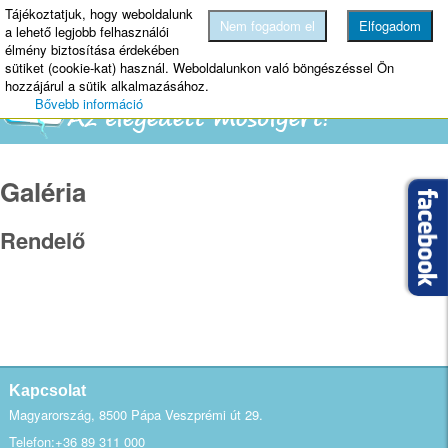
Tájékoztatjuk, hogy weboldalunk
MENU
Nem fogadom el
Elfogadom
a lehető legjobb felhasználói
élmény biztosítása érdekében
sütiket (cookie-kat) használ. Weboldalunkon való böngészéssel Ön
hozzájárul a sütik alkalmazásához.
Bővebb információ
Galéria
Rendelő
Kapcsolat
Magyarország, 8500 Pápa Veszprémi út 29.
Telefon:+36 89 311 000