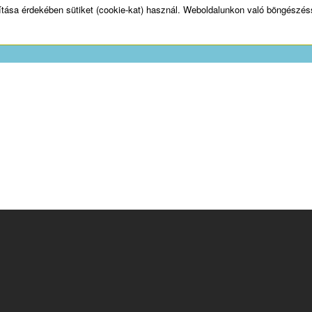
sítása érdekében sütiket (cookie-kat) használ. Weboldalunkon való böngészéss
Aktuális
Bemutatkozás
Szolgálta