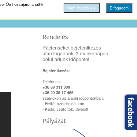
el Ön hozzájárul a sütik
Nem fogadom el
Elfogadom
tások
Fegyvertáram
Galéria
Kapcsolat
Rendelés
Pácienseket bejelentkezés
után fogadunk, 3 munkanapon
belül adunk időpontot
Bejelentkezés:
Telefonon:
+36 89 311 000
+36 20 35 17 466
számokon az alábbi időpontokban:
- Hétfő, szerda: délután
- Kedd, csütörtök: délelőtt
Pályázat