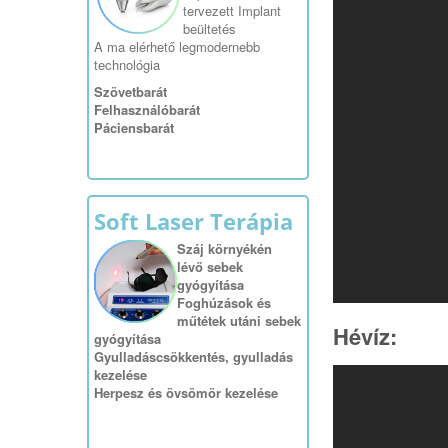
tervezett Implant
beültetés
A ma elérhető legmodernebb
technológia
Szövetbarát
Felhasználóbarát
Páciensbarát
Soft Laser Terápia
Száj környékén
lévő sebek
gyógyítása
Foghúzások és
műtétek utáni sebek
Hévíz:
gyógyítása
Gyulladáscsökkentés, gyulladás
kezelése
Herpesz és övsömör kezelése