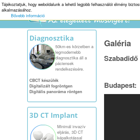
Tájékoztatjuk, hogy weboldalunk a lehető legjobb felhasználói élmény bizto
alkalmazásához.
Bővebb információ
Diagnosztika
Galéria
50km-es körzetben a
legmodernebb
Szabadidő
diagnosztika áll a
páciensek
rendelkezésére.
CBCT készülék
Budapest:
Digitalizált fogröntgen
Digitális panoráma röntgen
3D CT Implant
Minimál invazív
eljárás, 3D CT
képalkotással